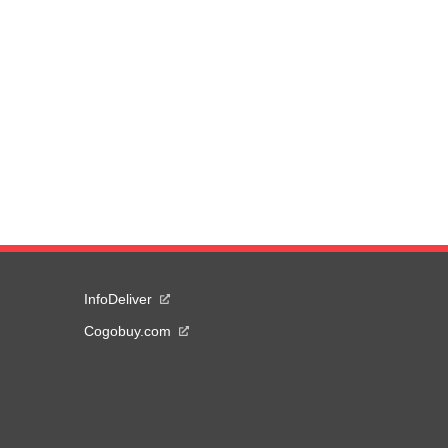
InfoDeliver
Cogobuy.com