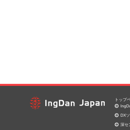
トップ
Ing
DX
深セ