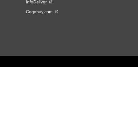
InfoDeliver
Cogobuy.com