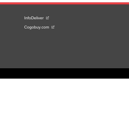
InfoDeliver
Cogobuy.com